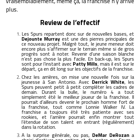
vraisemblablement, même ça, la franchise n’y arrive
plus.
Review de l’effectif
Les Spurs repartent donc sur de nouvelles bases, et
Dejounte Murray
est une des pierres principales de
ce nouveau projet. Malgré tout, le jeune meneur doit
encore plus s’affirmer sur le terrain même si de gros
progrès sont à noter. Revenir d’une saison blanche
n’est pas chose la plus facile. En back-up, les Spurs
sont pour l’instant avec
Patty Mills
, mais il est sur le
départ, ça en dit long sur les objectifs de la franchise.
Chez les arrières, on mise une nouvelle fois sur la
jeunesse à San Antonio. Avec
Derrick White
, les
Spurs peuvent petit à petit compléter les cadres de
demain. Durant la bulle, le numéro 4 a tout
simplement été le meilleur joueur de la franchise. Il
pourrait d’ailleurs devenir le prochain homme fort de
la franchise, tout comme Lonnie Walker IV. La
franchise a toujours été très patiente avec ses
rookies, et l’arrière pourrait enfin montrer tout
l’étendue de son talent en entrant (régulièrement)
dans la rotation.
A la surprise générale, ou pas,
DeMar DeRozan
a
choisi d’activer son option et de rester aux Spurs…