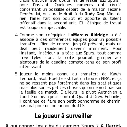
pour l’instant. Quelques rumeurs ont circulé
concernant un possible départ de la maison Texane.
Derrière lui, on aura le droit à du
Rudy Gay
. Mine de
rien, l’ailier fait son boulot et apporte du talent
offensif dans la second unit. Et l’éthique de travail
est toujours impeccable.
Comme son coéquipier,
LaMarcus Aldridge
a été
associé à des différentes équipes pour un possible
transfert. Rien de concret jusqu’à présent, mais un
deal peut rapidement devenir imminent. Pour
l’instant, l’intérieur a la tête aux Spurs, tout comme
Trey Lyles dont la côte pourrait grimper aux
alentours de la deadline compte-tenu de son profil
intéressant.
Joueur le moins connu du transfert de Kawhi
Leonard, Jakob Poeltl s’est fait un trou en NBA, et ça
ne se ressent pas forcément dans les statistiques
mais plus sur les petites choses qu’on ne voit pas sur
la feuille de match. D’ailleurs, le pivot Autrichien a
touché un beau petit contrat. Quant à Drew Eubanks,
il continue de faire son petit bonhomme de chemin,
pas mal pour un joueur non drafté.
Le joueur à surveiller
A qui donner les clés du camion Spurs ? A Derrick