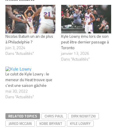
Nicolas Batum un an de plus
Kyle Lowry ému lors de son
à Philadelphie ?
peut être dernier passage à
juin 3, 2024
Toronto
Dans "Actualités"
janvier 13, 2026
Dans "Actualités"
Le culot de Kyle Lowry : le
meneur du Heat trouve que
c’est une saison gâchée
mai 30, 2022
Dans "Actualités"
RELATED TOPICS
CHRIS PAUL
DIRK NOWITZKI
JARED MCCAIN
KOBE BRYANT
KYLE LOWRY