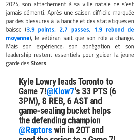
2024, son attachement à sa ville natale ne s’est
jamais démenti. Après une saison difficile marquée
par des blessures à la hanche et des statistiques en
baisse (
3,9 points, 2,7 passes, 1,9 rebond de
moyenne
), le vétéran sait que son rôle a changé.
Mais son expérience, son abnégation et son
leadership restent essentiels pour guider la jeune
garde des
Sixers
.
Kyle Lowry leads Toronto to
Game 7!
@Klow7
‘s 33 PTS (6
3PM), 8 REB, 6 AST and
game-sealing bucket helps
the defending champion
@Raptors
win in 2OT and
send the series to a Game 7!