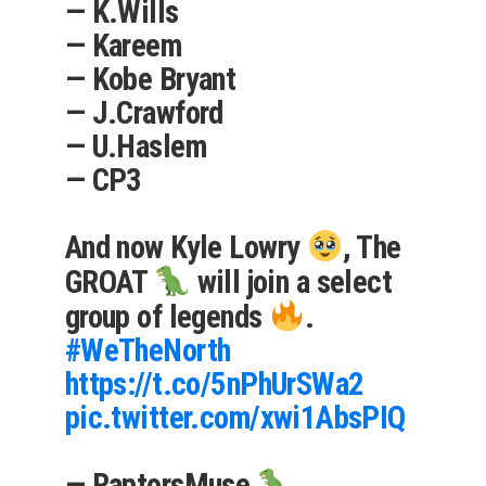
— K.Wills
— Kareem
— Kobe Bryant
— J.Crawford
— U.Haslem
— CP3
And now Kyle Lowry
, The
GROAT
will join a select
group of legends
.
#WeTheNorth
https://t.co/5nPhUrSWa2
pic.twitter.com/xwi1AbsPIQ
— RaptorsMuse