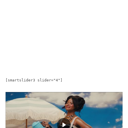
[smartslider3 slider="4"]