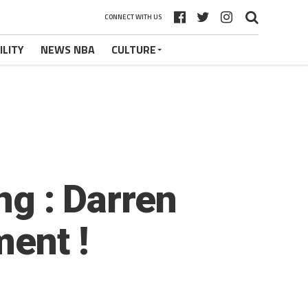
CONNECT WITH US
ILITY
NEWS NBA
CULTURE
ng : Darren
ment !