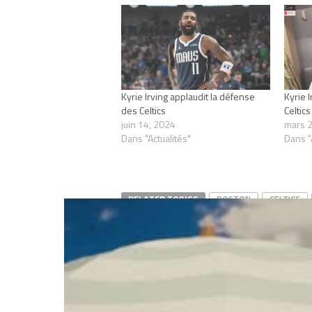
Kyrie Irving applaudit la défense
Kyrie 
des Celtics
Celtics
juin 14, 2024
mars 2
Dans "Actualités"
Dans "
RELATED TOPICS
BOSTON
CELTICS
PACERS