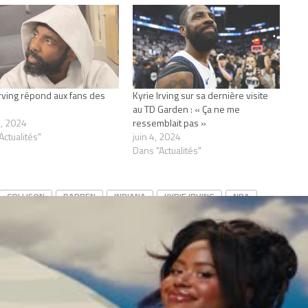
Irving répond aux fans des
Kyrie Irving sur sa dernière visite
au TD Garden : « Ça ne me
, 2024
ressemblait pas »
Actualités"
juin 4, 2024
Dans "Actualités"
COLLISON
DARREN
INDIANA
KYRIE IRVING
NBA
CLICK TO COMMENT