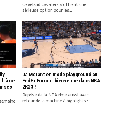
Cleveland Cavaliers s’offrent une
sérieuse option pour les...
ily
Ja Morant en mode playground au
di à ne
FedEx Forum : bienvenue dans NBA
ar ses
2K23 !
Reprise de la NBA rime aussi avec
retour de la machine à highlights :...
 semaine
.