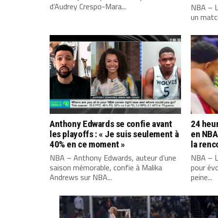
d’Audrey Crespo-Mara...
NBA – L
un match
Anthony Edwards se confie avant
24 heur
les playoffs : « Je suis seulement à
en NBA 
40% en ce moment »
la renc
NBA – Anthony Edwards, auteur d’une
NBA – L
saison mémorable, confie à Malika
pour évo
Andrews sur NBA...
peine...