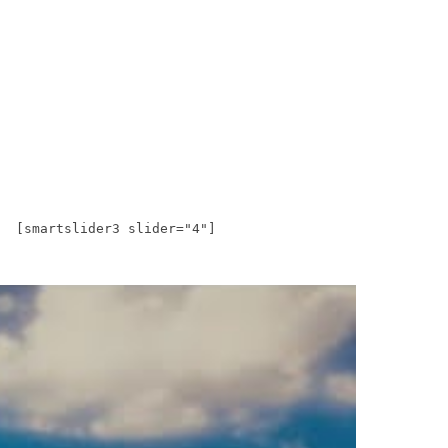
[smartslider3 slider="4"]