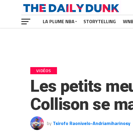
LA PLUME NBA
STORYTELLING
WN
VIDÉOS
Les petits meu
Collison se m
by
Tsirofo Raonivelo-Andriamiharinosy