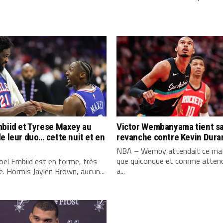
biid et Tyrese Maxey au
Victor Wembanyama tient s
e leur duo… cette nuit et en
revanche contre Kevin Dura
NBA – Wemby attendait ce mat
que quiconque et comme attend
el Embiid est en forme, très
a...
. Hormis Jaylen Brown, aucun...