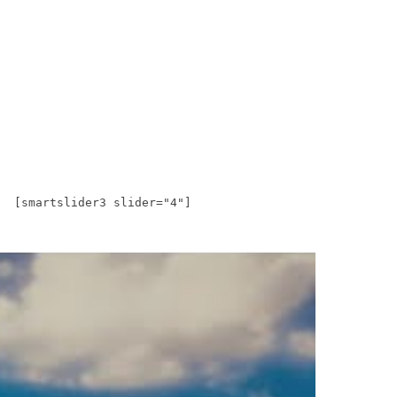
[smartslider3 slider="4"]