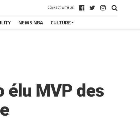
CONNECT WITH US
ILITY
NEWS NBA
CULTURE
o élu MVP des
ue