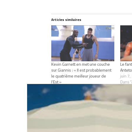
Articles similaires
Kevin Garnett en met une couche
Le fan
sur Giannis : « Il est probablement
Antet
le quatrième meilleur joueur de
juin 7
l’Est »
Dans "
août 27, 2024
Dans "Actualités"
RELATED TOPICS
CHAMPION NBA
GI