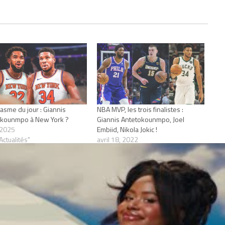
tasme du jour : Giannis
NBA MVP, les trois finalistes :
okounmpo à New York ?
Giannis Antetokounmpo, Joel
, 2025
Embiid, Nikola Jokic !
Actualités"
avril 18, 2022
Dans "Actualités"
ANNIS ANTETOKOUNMPO
MVP DES FINALES
NBA