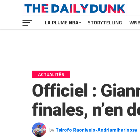
LA PLUME NBA
STORYTELLING
WN
ACTUALITÉS
Officiel : Gi
finales, n’en 
by
Tsirofo Raonivelo-Andriamiharinosy