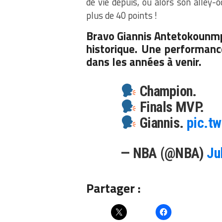
de vie depuis, ou alors son alley-
plus de 40 points !
Bravo Giannis Antetokounmpo
historique. Une performanc
dans les années à venir.
Champion.
Finals MVP.
Giannis.
pic.t
— NBA (@NBA)
Ju
Partager :