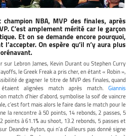
t champion NBA, MVP des finales, après
MVP. C’est amplement mérité car le garçon
itique. Et on se demande encore pourquoi,
t l’accepter. On espère qu’il n’y aura plus
dorénavant.
 sur Lebron James, Kevin Durant ou Stephen Curry
layoffs, le Greek Freak a pris cher, en étant « Robin »,
ibilité de gagner le titre de MVP des finales, quand
étaient alignées match après match.
Giannis
Son match d’hier d’abord, symbolise la soif de vaincre
e, c’est fort mais alors le faire dans le match pour le
ine la rencontre à 50 points, 14 rebonds, 2 passes, 5
.2 points à 61.1% au shoot, 13.2 rebonds, 5 passes et
sur Deandre Ayton, qui n’a d’ailleurs pas donné signe