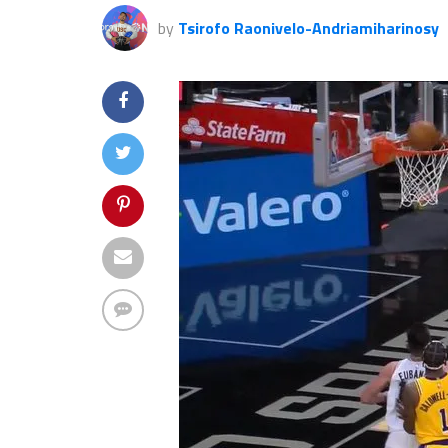
by
Tsirofo Raonivelo-Andriamiharinosy