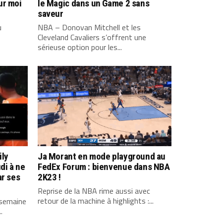
ur moi
le Magic dans un Game 2 sans
saveur
u
NBA – Donovan Mitchell et les
Cleveland Cavaliers s’offrent une
sérieuse option pour les...
ily
Ja Morant en mode playground au
di à ne
FedEx Forum : bienvenue dans NBA
ar ses
2K23 !
Reprise de la NBA rime aussi avec
retour de la machine à highlights :...
 semaine
.