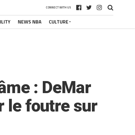
CONNECT WITH US
ILITY
NEWS NBA
CULTURE
l’âme : DeMar
 le foutre sur