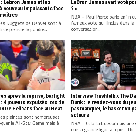
: Lebron James et les
LeBron James avait voté po
 à nouveau impuissants face
? »
 maîtres
NBA – Paul Pierce parle enfin d
fameux vote qui l’inclus dans la
es Nuggets de Denver sont à
conversation...
 de prendre la poudre...
es après la reprise, barfight
Interview Trashtalk x The Da
: 4 joueurs expulsés lors de
Dunk : le rendez-vous du jeu
ontre Pelicans face au Heat
pas manquer, le basket vu p
acteurs
es plaintes sont nombreuses
quer le All-Star Game mais à
NBA – Cela fait désormais une
que la grande ligue a repris. The..