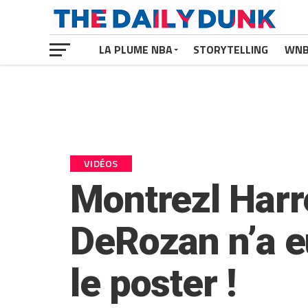
LA PLUME NBA
STORYTELLING
WN
VIDÉOS
Montrezl Harre
DeRozan n’a eu
le poster !