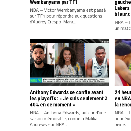
Wembanyama par TF1
gauche 
Lakers
NBA – Victor Wembanyama est passé
à leurs
sur TF1 pour répondre aux questions
d’Audrey Crespo-Mara...
NBA – L
un match
Anthony Edwards se confie avant
24 heur
les playoffs : « Je suis seulement à
en NBA 
40% en ce moment »
la renc
NBA – Anthony Edwards, auteur d’une
NBA – L
saison mémorable, confie à Malika
pour évo
Andrews sur NBA...
peine...