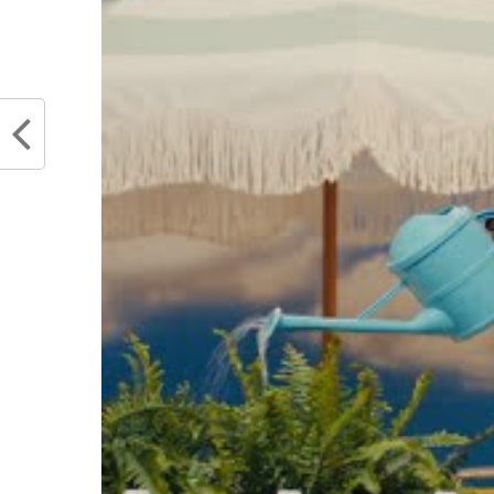
Articles similaires
Montrezl Harrell pourrait aller en
DeMar 
prison pour trafic de drogues
Jakob P
juin 14, 2022
Shammg
Dans "Actualités"
!!
févrie
Dans "
RELATED TOPICS
DEMAR DEROZAN
M