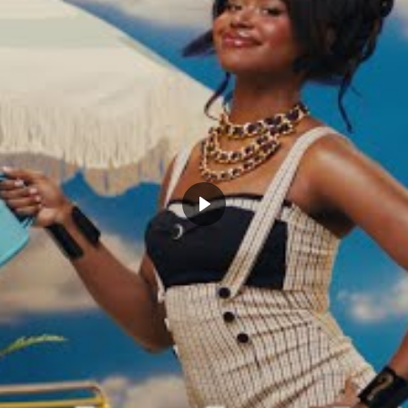
DeRozan fait la totale à
Officiel : Kristaps Porzingis quitte
oeltl : crossover, mini
Dallas, Montrezl Harrell à Charlotte,
od et poster dans le trafic
on essaye encore de comprendre
février 10, 2022
r 15, 2022
Dans "Actualités"
Actualités"
ONTREZL HARRELL
NBA