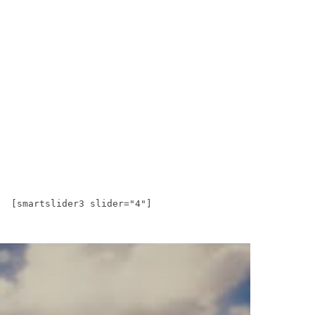
[smartslider3 slider="4"]