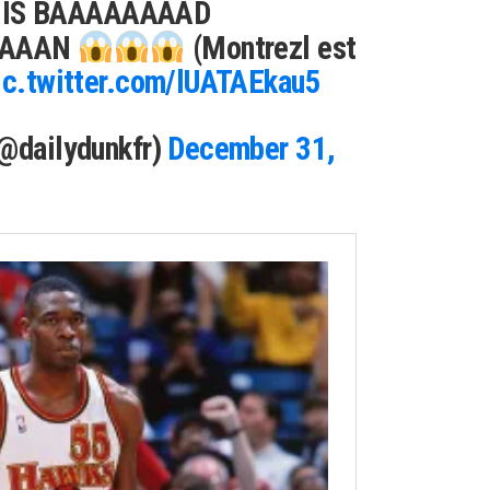
 IS BAAAAAAAAD
AAAAN
(Montrezl est
ic.twitter.com/lUATAEkau5
(@dailydunkfr)
December 31,