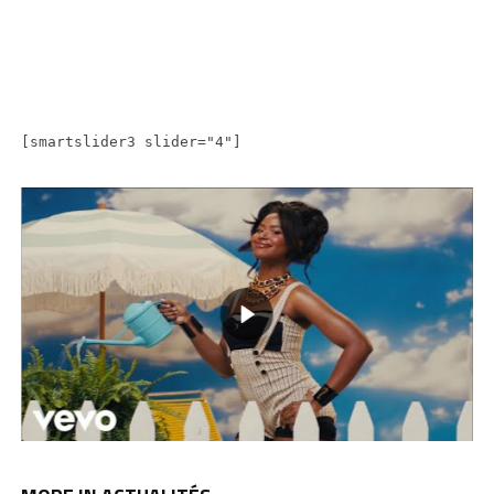
[smartslider3 slider="4"]