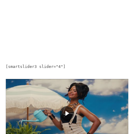
[smartslider3 slider="4"]