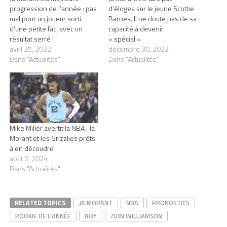
progression de l’année : pas
d’éloges sur le jeune Scottie
mal pour un joueur sorti
Barnes. Il ne doute pas de sa
d’une petite fac, avec un
capacité à devenir
résultat serré !
« spécial »
avril 25, 2022
décembre 30, 2022
Dans "Actualités"
Dans "Actualités"
Mike Miller avertit la NBA : Ja
Morant et les Grizzlies prêts
à en découdre
août 2, 2024
Dans "Actualités"
RELATED TOPICS
JA MORANT
NBA
PRONOSTICS
ROOKIE DE L'ANNÉE
ROY
ZION WILLIAMSON