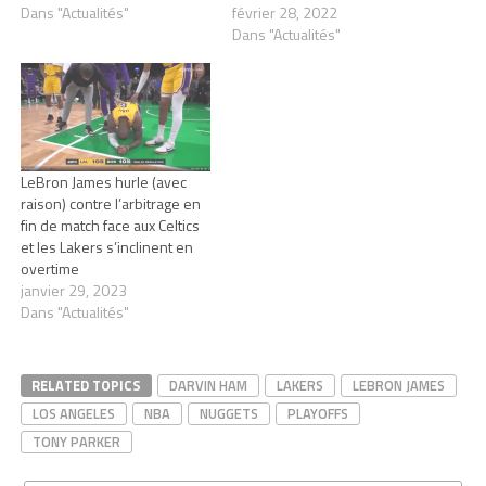
Dans "Actualités"
février 28, 2022
Dans "Actualités"
LeBron James hurle (avec
raison) contre l’arbitrage en
fin de match face aux Celtics
et les Lakers s’inclinent en
overtime
janvier 29, 2023
Dans "Actualités"
RELATED TOPICS
DARVIN HAM
LAKERS
LEBRON JAMES
LOS ANGELES
NBA
NUGGETS
PLAYOFFS
TONY PARKER