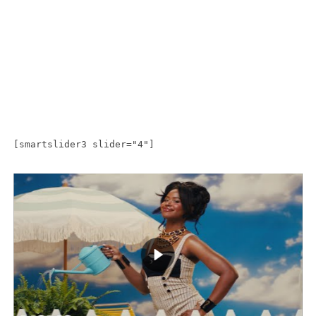
[smartslider3 slider="4"]