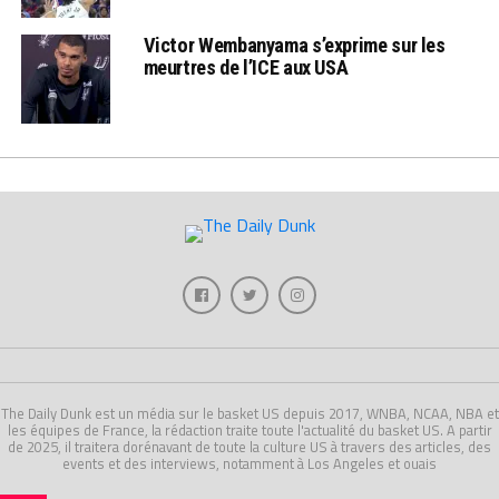
Victor Wembanyama s’exprime sur les
meurtres de l’ICE aux USA
The Daily Dunk est un média sur le basket US depuis 2017, WNBA, NCAA, NBA et
les équipes de France, la rédaction traite toute l'actualité du basket US. A partir
de 2025, il traitera dorénavant de toute la culture US à travers des articles, des
events et des interviews, notamment à Los Angeles et ouais