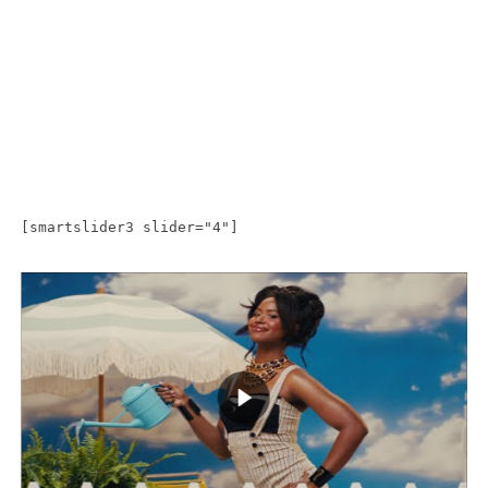
[smartslider3 slider="4"]