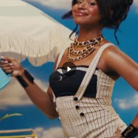
joueur préféré et la raison pour laquelle il porte le
l a eu quelques propositions comme Kansas, North
ans un peu moins d’un an qu’il décidera le programme
vra s’illustrer. En attendant, il y a un titre d’état
son.
acun dans leur style si particulier. Qu’ils
car dans quelques années, la pression
ton, qui sera peut être encore plus dur que
. Porter son héritage est quelque
ui de son père l’est encore plus, surtout
AT.