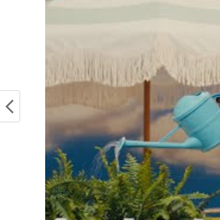
Bronny veut sans doute imiter son 
numéro 0 : Russell Westbrook. I
Carolina ou encore Duke, ce sera d
universitaire, dans laquelle il de
Californie à aller chercher cette sai
Maman et Papa ont parlé, ch
profitent de ce moment 
sera différente sur leur fis
celle de Lebron James
chose de difficile mais cel
quand il est un potentiel GO