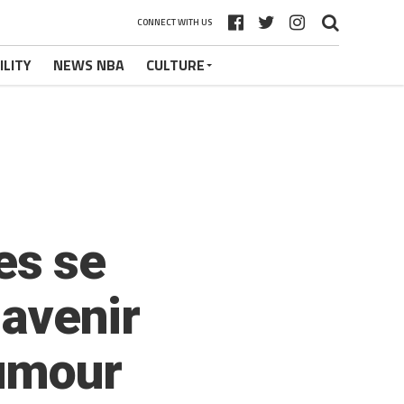
CONNECT WITH US
ILITY
NEWS NBA
CULTURE
es se
 avenir
humour