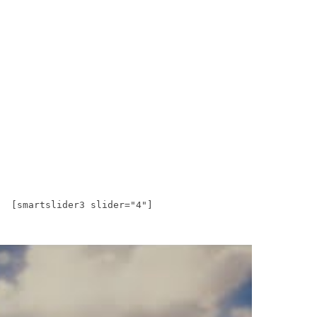
[smartslider3 slider="4"]