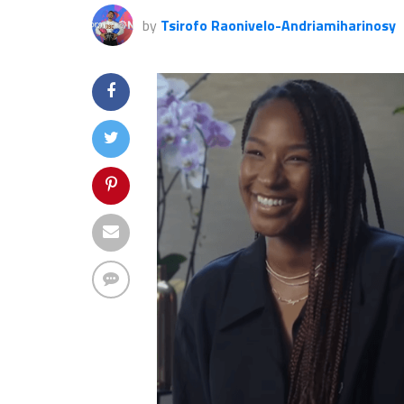
by
Tsirofo Raonivelo-Andriamiharinosy