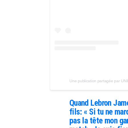
Une publication partagée par 
Quand Lebron Jame
fils: « Si tu ne ma
pas la tête mon gar