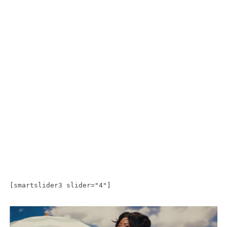
[smartslider3 slider="4"]