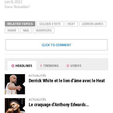
juin 8, 2022
Dans "Actualités"
RELATED TOPICS
GOLDEN STATE
HEAT
LEBRON JAMES
MIAMI
NBA
WARRIORS
CLICK TO COMMENT
HEADLINES
TRENDING
VIDEOS
ACTUALITÉS
Derrick White et le lien d’âme avec le Heat
ACTUALITÉS
Le craquage d’Anthony Edwards…