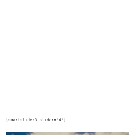
[smartslider3 slider="4"]