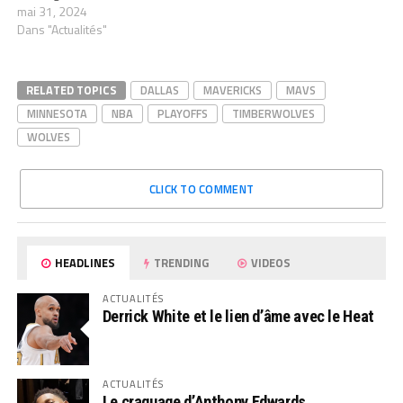
mai 31, 2024
Dans "Actualités"
RELATED TOPICS
DALLAS
MAVERICKS
MAVS
MINNESOTA
NBA
PLAYOFFS
TIMBERWOLVES
WOLVES
CLICK TO COMMENT
HEADLINES
TRENDING
VIDEOS
ACTUALITÉS
Derrick White et le lien d’âme avec le Heat
ACTUALITÉS
Le craquage d’Anthony Edwards…