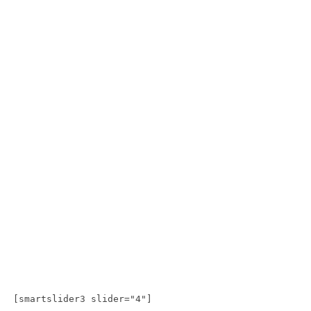
[smartslider3 slider="4"]