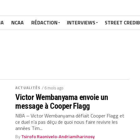
BA
NCAA
RÉDACTION
INTERVIEWS
STREET CREDIB
ACTUALITÉS
/ 6 mois ago
Victor Wembanyama envoie un
message à Cooper Flagg
NBA – Victor Wembanyama défiait Cooper Flagg et
ce duel n’a pas déçu de quoi nous faire revivre les
années Tim...
By
Tsirofo Raonivelo-Andriamiharinosy