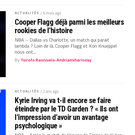
ACTUALITÉS
/ 6 mois ago
Cooper Flagg déjà parmi les meilleurs
rookies de l’histoire
NBA – Dallas vs Charlotte, un match qui parait
lambda ? Loin de là. Cooper Flagg et Kon Knueppel
nous ont...
By
Tsirofo Raonivelo-Andriamiharinosy
ACTUALITÉS
/ 2 ans ago
Kyrie Irving va t-il encore se faire
éteindre par le TD Garden ? « Ils ont
l’impression d’avoir un avantage
psychologique »
NBA – Après le match de l’équipe de France de Kylian