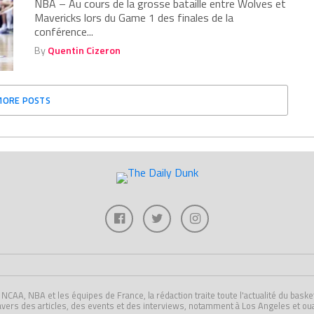
NBA – Au cours de la grosse bataille entre Wolves et
Mavericks lors du Game 1 des finales de la
conférence...
By
Quentin Cizeron
MORE POSTS
A, NBA et les équipes de France, la rédaction traite toute l'actualité du basket U
avers des articles, des events et des interviews, notamment à Los Angeles et ou