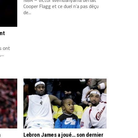
Cooper Flagg et ce duel n’a pas déçu
de...
ont
s ont
...
a
Lebron James a joué… son dernier