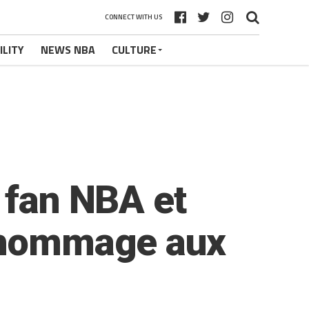
CONNECT WITH US
ILITY
NEWS NBA
CULTURE
 fan NBA et
d hommage aux