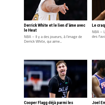
Derrick White et le lien d’âme avec
Le cra
le Heat
NBA – L
des favo
NBA – Il y a des joueurs, à l’image de
Derrick White, qui aime...
Cooper Flagg déjà parmi les
Joel Em