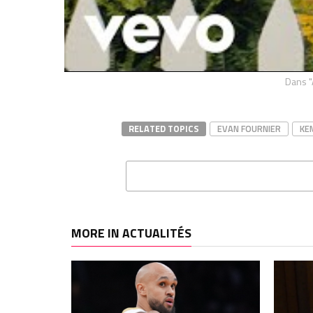
Kemba Walker n’arrive pas à
Le tri
trouver une équipe NBA : la triste
sur sa
réalité d’une ancienne star NBA…
: ça se
septembre 10, 2022
clap de
Dans "Actualités"
novem
Dans "
RELATED TOPICS
EVAN FOURNIER
KE
MORE IN ACTUALITÉS