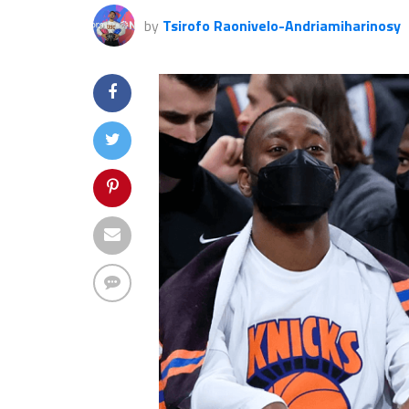
by
Tsirofo Raonivelo-Andriamiharinosy