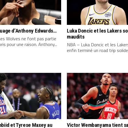
quage d’Anthony Edwards…
Luka Doncic et les Lakers s
maudits
es Wolves ne font pas partie
ris pour une raison. Anthony...
NBA – Luka Doncic et les Laker
enfin terminé un road trip solide,
biid et Tyrese Maxey au
Victor Wembanyama tient s