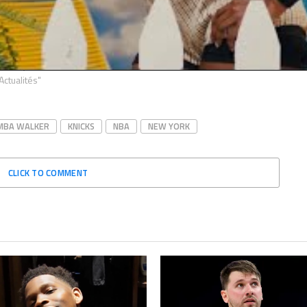
ste discours d’Evan Fournier
Evan Fournier tacle les équipes de
 mise de côté chez les Knicks
France « jeunes » : le joueur des
nt le sapin cette histoire, un
Knicks a t-il raison ?
 fin est-il envisagé ?
novembre 21, 2022
bre 7, 2022
Dans "Actualités"
Actualités"
MBA WALKER
KNICKS
NBA
NEW YORK
CLICK TO COMMENT