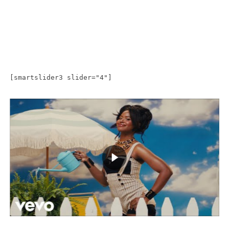
[smartslider3 slider="4"]