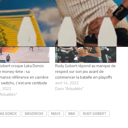
obert croque Luka Doncic
Rudy Gobert répond au manque de
e money-time : sa
respect sur son jeu avant de
mance référence en carrière
commencer la bataille en playoffs
 switchs, c’est une certitude
avril 14, 2022
, 2022
Dans "Actualités"
Actualités"
KA DONCIC
MAVERICKS
MAVS
NBA
RUDY GOBERT