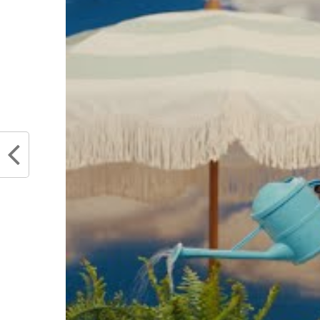
On a la vidéo : Luk
grand chose.
Si quelqu'un doit 
l'histoire c'est bie
poil provoquant mai
au quart de tour 
pic.twitter.com/
— Dallas Mavs Fr
2022
Partager :