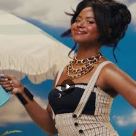
a s'excite vraiment pour pas
prendre une faute technique dans
n lui, le geste de Rudy est un
s rien qui justifie de démarrer
comme ça.
JHsvJxXlAu
ance (@DallasMavsFr)
March 8,