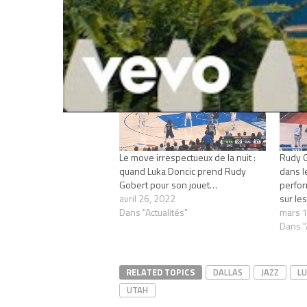
Articles similaires
Le move irrespectueux de la nuit :
Rudy G
quand Luka Doncic prend Rudy
dans l
Gobert pour son jouet…
perfor
avril 26, 2022
sur les
Dans "Actualités"
mars 1
Dans "
RELATED TOPICS
DALLAS
JAZZ
LU
UTAH