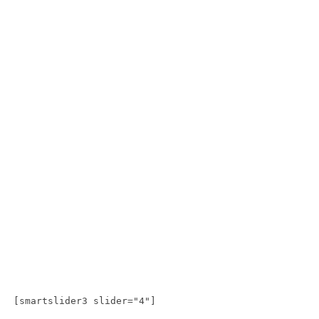
[smartslider3 slider="4"]