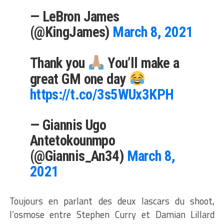
— LeBron James
(@KingJames)
March 8, 2021
Thank you
You’ll make a
great GM one day
https://t.co/3s5WUx3KPH
— Giannis Ugo
Antetokounmpo
(@Giannis_An34)
March 8,
2021
Toujours en parlant des deux lascars du shoot,
l’osmose entre Stephen Curry et Damian Lillard