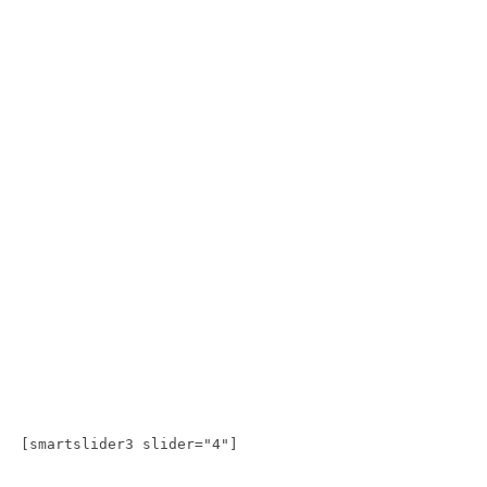
[smartslider3 slider="4"]