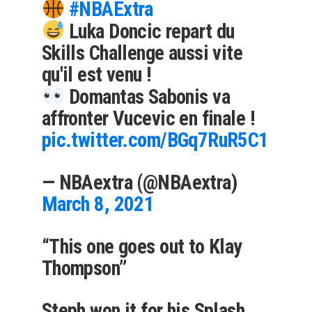
#NBAExtra
Luka Doncic repart du
Skills Challenge aussi vite
qu'il est venu !
Domantas Sabonis va
affronter Vucevic en finale !
pic.twitter.com/BGq7RuR5C1
— NBAextra (@NBAextra)
March 8, 2021
“This one goes out to Klay
Thompson”
Steph won it for his Splash