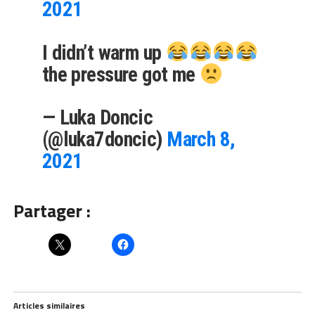
2021
I didn’t warm up
the pressure got me
— Luka Doncic
(@luka7doncic)
March 8,
2021
Partager :
Articles similaires