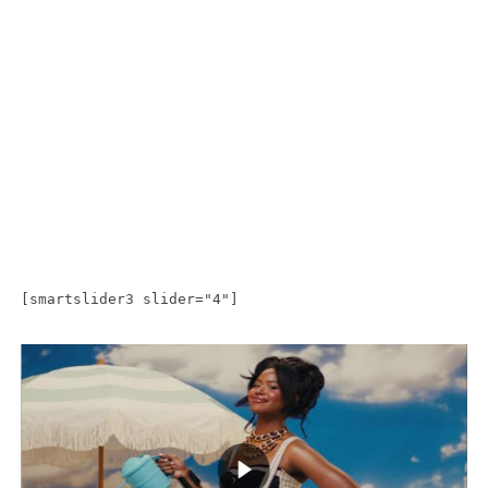
[smartslider3 slider="4"]