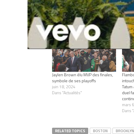
Articles similaires
Jaylen Brown élu MVP des finales,
Flambo
symbole de ses playoffs
intouc
juin 18, 2024
Tatum 
Dans "Actualités"
duel f
contin
mars 6
Dans "
RELATED TOPICS
BOSTON
BROOKLYN