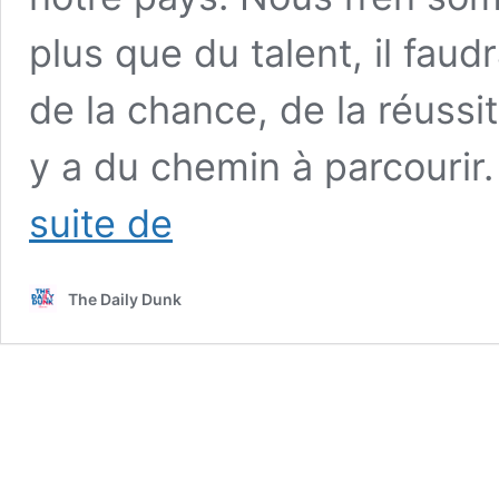
plus que du talent, il faud
de la chance, de la réussit
y a du chemin à parcourir.
La
suite de
séquence
vintage
du
The Daily Dunk
jour
:
quand
un
Victor
Wembanyama
de
16
ans