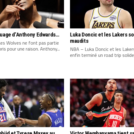
quage d’Anthony Edwards…
Luka Doncic et les Lakers s
maudits
es Wolves ne font pas partie
ris pour une raison. Anthony...
NBA – Luka Doncic et les Laker
enfin terminé un road trip solide,
biid et Tyrese Maxey au
Victor Wembanyama tient s