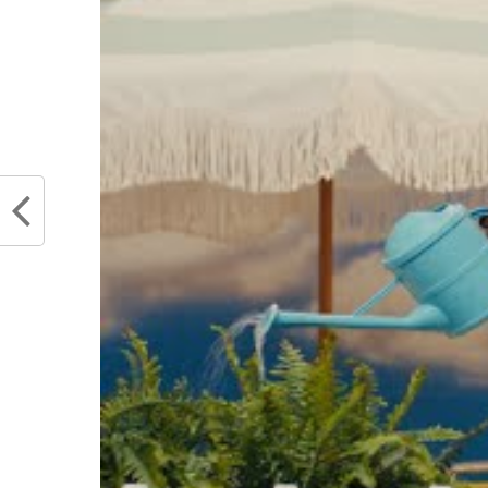
— The Daily Dunk 
2021
Partager :
Articles similaires
Les 14 dernières secondes folles
Rudy G