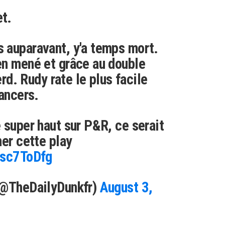
t.
 auparavant, y'a temps mort.
en mené et grâce au double
erd. Rudy rate le plus facile
lancers.
 super haut sur P&R, ce serait
her cette play
xsc7ToDfg
(@TheDailyDunkfr)
August 3,