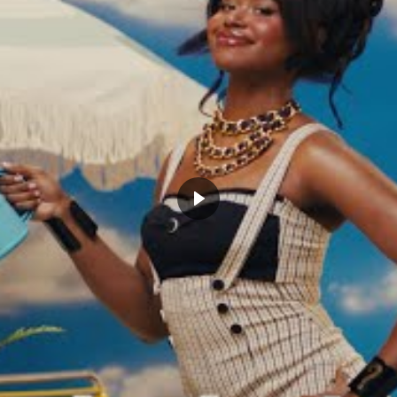
(@TheDailyDunkfr)
August 3,
obert et les bleus ont eu
C’est la guerre française en altitude