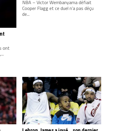
NBA – Victor Wembanyama défiait
Cooper Flagg et ce duel n’a pas déçu
de...
ont
s ont
...
a
Lebron James a joué… son dernier