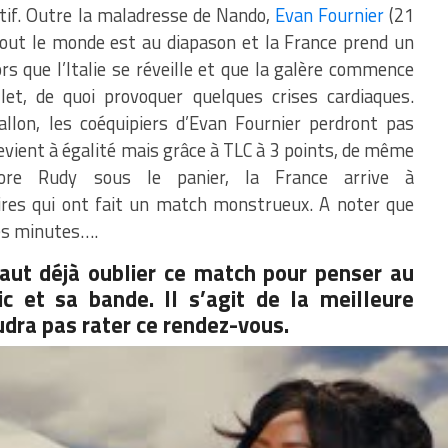
tif. Outre la maladresse de Nando,
Evan Fournier
(21
 tout le monde est au diapason et la France prend un
rs que l’Italie se réveille et que la galère commence
et, de quoi provoquer quelques crises cardiaques.
llon, les coéquipiers d’Evan Fournier perdront pas
 revient à égalité mais grâce à TLC à 3 points, de même
re Rudy sous le panier, la France arrive à
aires qui ont fait un match monstrueux. A noter que
ues minutes….
faut déjà oublier ce match pour penser au
c et sa bande. Il s’agit de la meilleure
audra pas rater ce rendez-vous.
bert27
T'ES UN P*TAIN DE ROI
sCRMhSuOBy