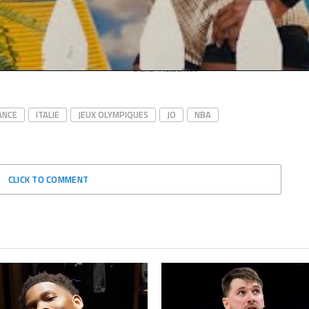
face au Japon !
à Los Angeles : Rudy Gobert se fait
, 2024
salement contrer par Nicolas Batum
Actualités"
sur un dunk
mars 30, 2022
Dans "Actualités"
ANCE
ITALIE
JEUX OLYMPIQUES
JO
NBA
CLICK TO COMMENT