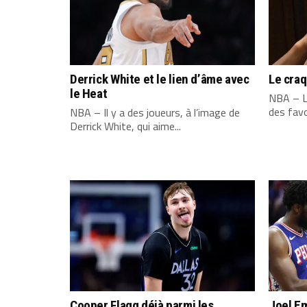
Derrick White et le lien d’âme avec
Le cra
le Heat
NBA – L
des favo
NBA – Il y a des joueurs, à l’image de
Derrick White, qui aime...
Cooper Flagg déjà parmi les
Joel Em