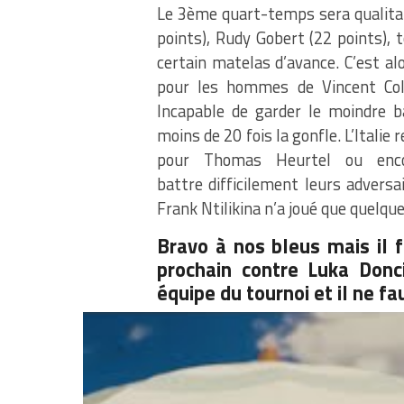
Le 3ème quart-temps sera qualita
points), Rudy Gobert (22 points),
certain matelas d’avance. C’est alo
pour les hommes de Vincent Coll
Incapable de garder le moindre ba
moins de 20 fois la gonfle. L’Italie
pour Thomas Heurtel ou enco
battre difficilement leurs advers
Frank Ntilikina n’a joué que quelq
Bravo à nos bleus mais il 
prochain contre Luka Donci
équipe du tournoi et il ne f
SERIEUX
@rudygo
pic.twitter.com/