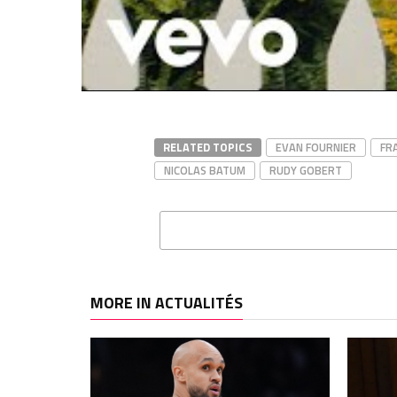
du 4ème quart, la France a eu droit
chaud 
à un autre miracle…
août 1
septembre 14, 2022
Dans "
Dans "Actualités"
RELATED TOPICS
EVAN FOURNIER
FR
NICOLAS BATUM
RUDY GOBERT
MORE IN ACTUALITÉS