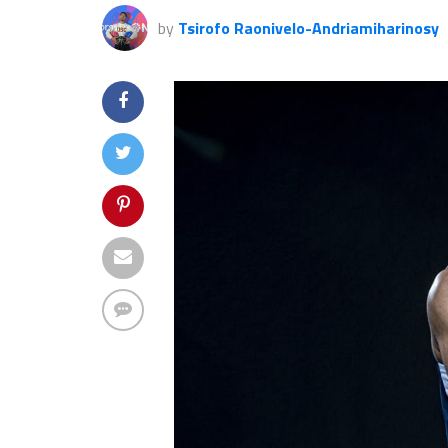
by
Tsirofo Raonivelo-Andriamiharinosy