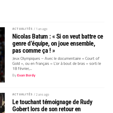
ACTUALITÉS
/ 1 an ago
Nicolas Batum : « Si on veut battre ce
genre d’équipe, on joue ensemble,
pas comme ça ! »
Jeux Olympiques – Avec le documentaire « Court of
Gold », ou en français « L’or à bout de bras » sorti le
18 février,...
By
Evan Bordy
ACTUALITÉS
/ 2 ans ago
Le touchant témoignage de Rudy
Gobert lors de son retour en