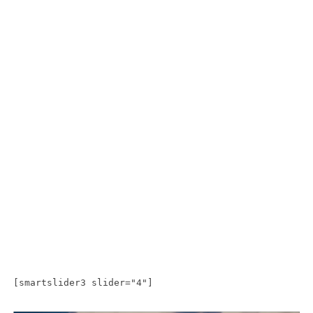
[smartslider3 slider="4"]