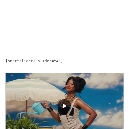
[smartslider3 slider="4"]