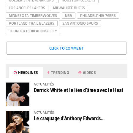
GOLDEN STATE WARRIORS
HOUSTON ROCKETS
LOS ANGELES LAKERS
MILWAUKEE BUCKS
MINNESOTA TIMBERWOLVES
NBA
PHILADELPHIA 76ERS
PORTLAND TRAIL BLAZERS
SAN ANTONIO SPURS
THUNDER D'OKLAHOMA CITY
CLICK TO COMMENT
HEADLINES
TRENDING
VIDEOS
ACTUALITÉS
Derrick White et le lien d’âme avec le Heat
ACTUALITÉS
Le craquage d’Anthony Edwards…