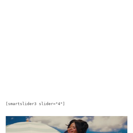
[smartslider3 slider="4"]