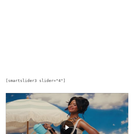
[smartslider3 slider="4"]