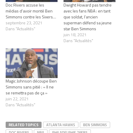
Doc Rivers accuse les
Dwight Howard pas tendre
médias d’avoir monté Ben
avec les fans NBA : en tant
Simmons contre les Sixers…
que soldat, l’ancien
septembre 23, 2021
superman défend sa jeune
Dans "Actualités"
star Ben Simmons
juin 18, 2021
Dans "Actualités"
Magic Johnson découpe Ben
Simmons sans pitié : « Il ne
se remettra pas de ça »
juin 22, 2021
Dans "Actualités"
RELATED TOPICS
ATLANTA HAWKS
BEN SIMMONS
DOC RIVERS
NBA
PHILADELPHIE 76ERS