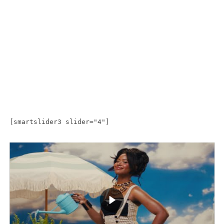
[smartslider3 slider="4"]