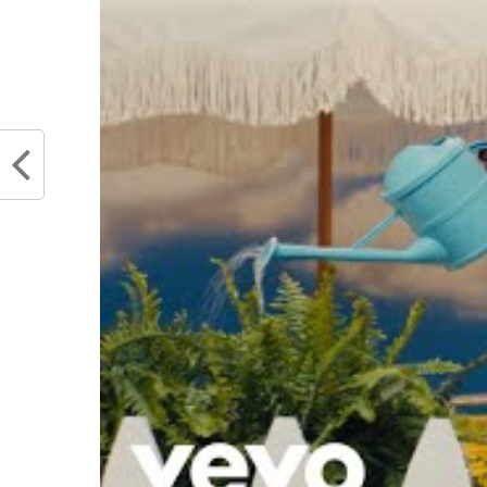
La photo de la nuit
Magic d’Orlando pa
Partager :
Articles similaires
Stephen A. Smith se paye James
James 
Harden
Kawhi 
juin 7, 2024
dans l