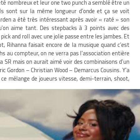
t été nombreux et leur one two punch a semblé être un
 Ils sont sur la même longueur d’onde et ça se voit
rden a été très intéressant après avoir « raté » son
u’on aime tant. Des stepbacks à 3 points avec des
pick and roll avec une jolie passe entre les jambes. Et
t, Rihanna faisait encore de la musique quand c’est
chs au compteur, on ne verra pas l’association entière
la SR mais on aurait aimé voir des combinaisons d’un
ric Gordon – Christian Wood – Demarcus Cousins. Y’a
c ce mélange de joueurs vitesse, demi-terrain, shoot,
ongs bras de Christian Wood sont précieux
te encore beaucoup à travailler. James
er ? C’est une toute autre question. Il y a
ler.