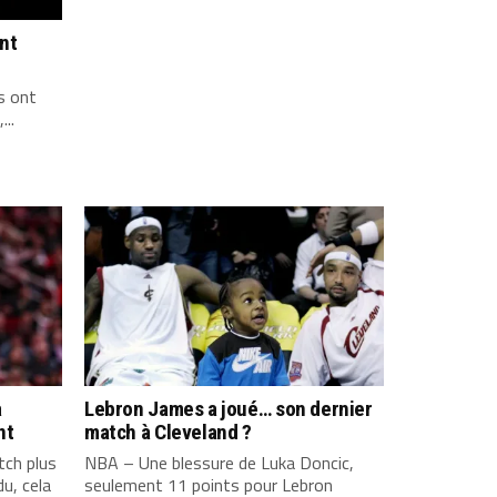
ont
s ont
...
a
Lebron James a joué… son dernier
nt
match à Cleveland ?
ch plus
NBA – Une blessure de Luka Doncic,
u, cela
seulement 11 points pour Lebron