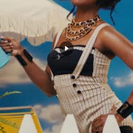
 : le vestiaire « Covid » du
rtagé par Evan Fournier
Harden donne son avis sur
Le conseil de Tracy McGrady à
Leonard après ses 39 points
James Harden : moment
e Game 2
nostalgique, on sent les regrets