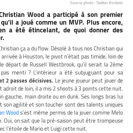
Source photo : Twitter Rockets
 Christian Wood a participé à son premier
e qu’il a joué comme un MVP. Plus encore,
n a été étincelant, de quoi donner des
r.
hristian ça a du flow. Désolé à tous nos Christian qui
arrivée à Houston, le pivot n’était pas timide, loin de
 le départ de Russell Westbrook, qu’il serait la 2ème
it pas menti ? L’intérieur a été subjuguant pour sa
et 2 passes décisives.
Le jeune joueur peut jouer de
adroit de loin, il a mis 2 shoots à 3 points cette nuit.
ain gauche, main droite ou en dunk. Ses longs bras lui
t son agilité et son toucher sont des talents uniques
ian Wood
s’est même permis de la jouer comme Melo
. Oui, on sait que la pré-saison peut être trompeuse
c l’étoile de Mario et Luigi cette nuit.