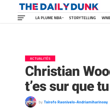
LA PLUME NBA
STORYTELLING
WN
ACTUALITÉS
Christian Woo
t’es sur que 
by
Tsirofo Raonivelo-Andriamiharinosy