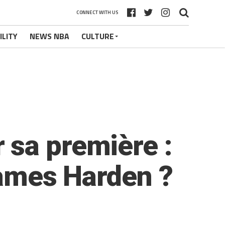
CONNECT WITH US
ILITY
NEWS NBA
CULTURE
 sa première :
James Harden ?