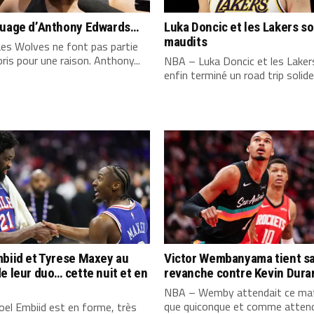
quage d’Anthony Edwards…
Luka Doncic et les Lakers s
maudits
es Wolves ne font pas partie
ris pour une raison. Anthony...
NBA – Luka Doncic et les Laker
enfin terminé un road trip solide,
biid et Tyrese Maxey au
Victor Wembanyama tient s
e leur duo… cette nuit et en
revanche contre Kevin Dura
NBA – Wemby attendait ce mat
que quiconque et comme attend
el Embiid est en forme, très