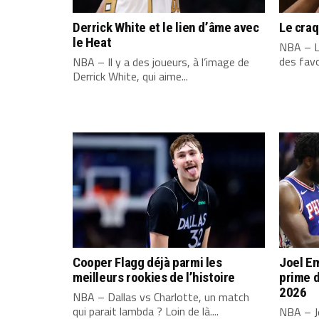
Derrick White et le lien d’âme avec
Le cra
le Heat
NBA – L
des favo
NBA – Il y a des joueurs, à l’image de
Derrick White, qui aime...
Cooper Flagg déjà parmi les
Joel Em
meilleurs rookies de l’histoire
prime d
2026
NBA – Dallas vs Charlotte, un match
qui parait lambda ? Loin de là....
NBA – Jo