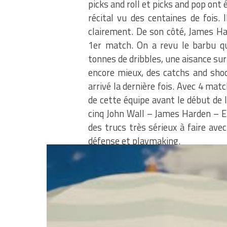
picks and roll et picks and pop on
récital vu des centaines de fois.
clairement. De son côté, James Ha
1er match. On a revu le barbu q
tonnes de dribbles, une aisance sur 
encore mieux, des catchs and shoo
arrivé la dernière fois. Avec 4 mat
de cette équipe avant le début de 
cinq John Wall – James Harden – E
des trucs très sérieux à faire ave
défense et playmaking.
Cerise sur le gâteau, les l
en défense, même s’il res
Harden voudra t-il s’impliqu
clairement matière à travail