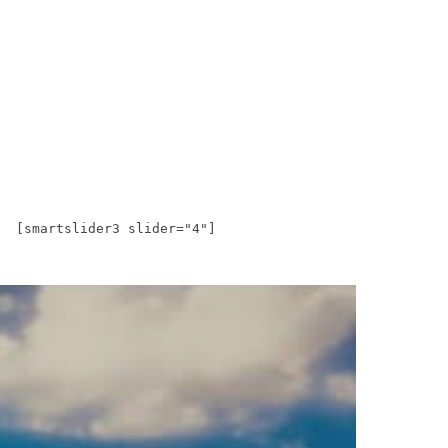
[smartslider3 slider="4"]