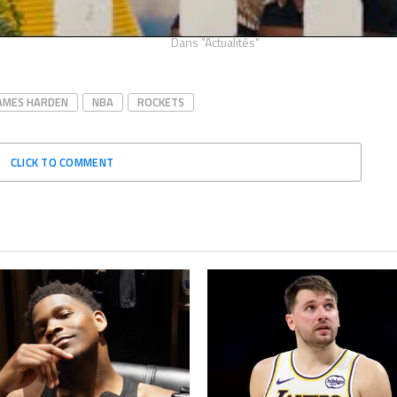
22, 2025
chez T-Mac…
Actualités"
juin 20, 2022
Dans "Actualités"
AMES HARDEN
NBA
ROCKETS
CLICK TO COMMENT