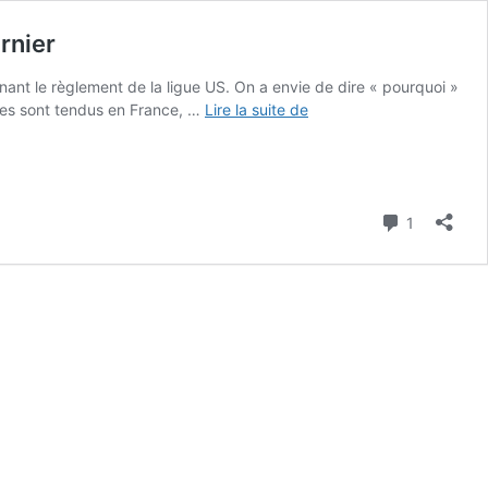
rnier
ant le règlement de la ligue US. On a envie de dire « pourquoi »
La
fres sont tendus en France, …
Lire la suite de
photo
de
la
nuit
Commenta
:
1
le
vestiaire
« Covid »
du
Magic
d’Orlando
partagé
par
Evan
Fournier