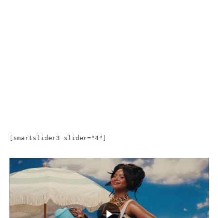
[smartslider3 slider="4"]