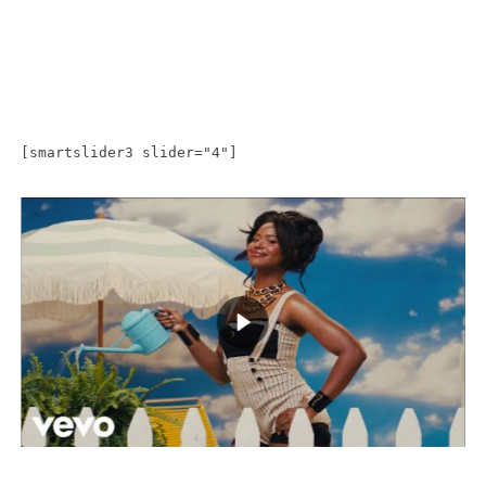
[smartslider3 slider="4"]