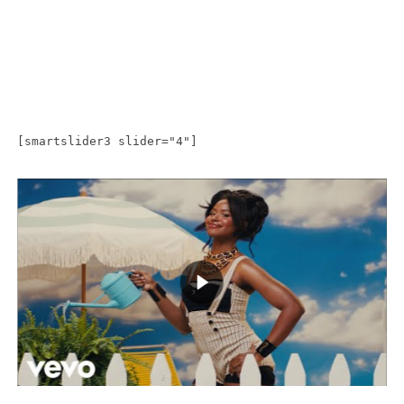
[smartslider3 slider="4"]