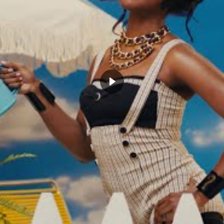
 Wembanyama avait des
La déclaration du jour : Tony Parker
 à dire sur Tony Parker lors
toujours en amour sur Victor
 passage aux US
Wembanyama malgré leur divorce
e 9, 2022
juillet 18, 2022
Actualités"
Dans "Actualités"
VICTOR WEMBANYAMA