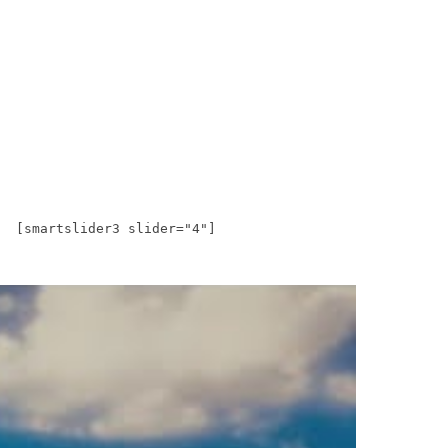
[smartslider3 slider="4"]