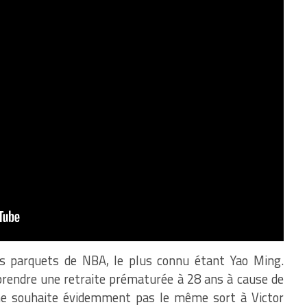
es parquets de NBA, le plus connu étant Yao Ming.
 prendre une retraite prématurée à 28 ans à cause de
 ne souhaite évidemment pas le même sort à Victor