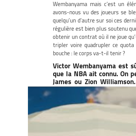
Wembanyama mais c’est un éléme
avons-nous vu des joueurs se bl
quelqu’un d’autre sur soi ces der
régulière est bien plus soutenu que 
obtenir un contrat où il ne joue qu
tripler voire quadrupler ce quot
bouche : le corps va-t-il tenir ?
Victor Wembanyama est sûr
que la NBA ait connu. On p
James ou Zion Williamson. 
devenir une des plus grand
énorme gâchis, meurtri par 
actuellement.
Partager :