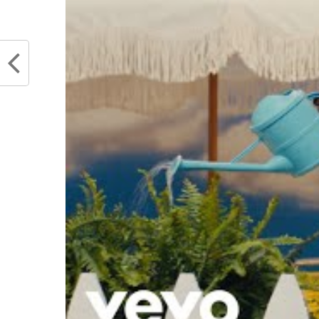
Articles similaires
Tony Parker s’exprime sur le début
Victor
de saison de Victor
choses
Wembanyama…
de son
novembre 5, 2023
octobr
Dans "Actualités"
Dans "
RELATED TOPICS
NBA
TONY PARKER