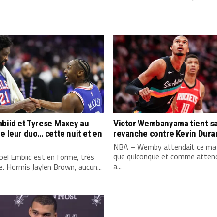
biid et Tyrese Maxey au
Victor Wembanyama tient s
e leur duo… cette nuit et en
revanche contre Kevin Dura
NBA – Wemby attendait ce mat
que quiconque et comme attend
el Embiid est en forme, très
a...
. Hormis Jaylen Brown, aucun...