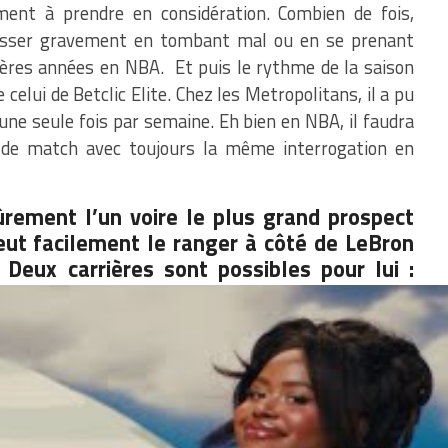
nt à prendre en considération. Combien de fois,
esser gravement en tombant mal ou en se prenant
nières années en NBA. Et puis le rythme de la saison
celui de Betclic Elite. Chez les Metropolitans, il a pu
’une seule fois par semaine. Eh bien en NBA, il faudra
a de match avec toujours la même interrogation en
ement l’un voire le plus grand prospect
eut facilement le ranger à côté de LeBron
Deux carrières sont possibles pour lui :
es légendes du jeu ou se révéler comme un
les blessures à l’image d’un Anthony Davis