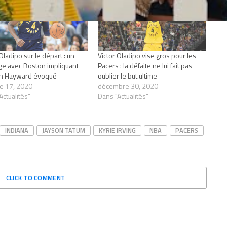
Oladipo sur le départ : un
Victor Oladipo vise gros pour les
e avec Boston impliquant
Pacers : la défaite ne lui fait pas
n Hayward évoqué
oublier le but ultime
e 17, 2020
décembre 30, 2020
Actualités"
Dans "Actualités"
INDIANA
JAYSON TATUM
KYRIE IRVING
NBA
PACERS
CLICK TO COMMENT