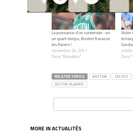
La puissance d’un contender : en
Victor 
un quart-temps, Boston fracasse
échang
les Pacers !
Gordo
novembre 26, 2017
octobr
Dans "Actualités"
Dans "
RELATED TOPICS
BOSTON
CELTICS
VICTOR OLADIPO
MORE IN ACTUALITÉS