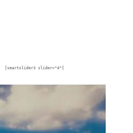
[smartslider3 slider="4"]