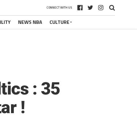
CONNECT WITH US
ILITY
NEWS NBA
CULTURE
tics : 35
ar !