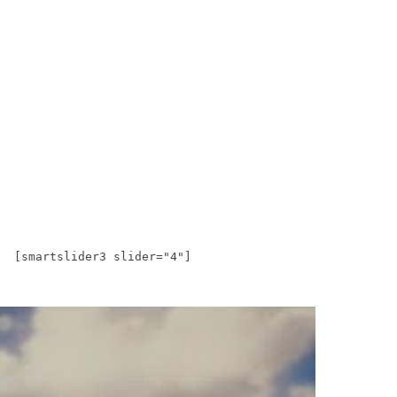
[smartslider3 slider="4"]