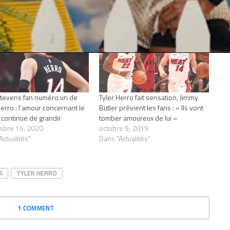
tevens fan numéro un de
Tyler Herro fait sensation, Jimmy
Herro : l’amour concernant le
Butler prévient les fans : « Ils vont
 continue de grandir
tomber amoureux de lui »
mbre 15, 2020
octobre 9, 2019
Actualités"
Dans "Actualités"
A
TYLER HERRO
1 COMMENT