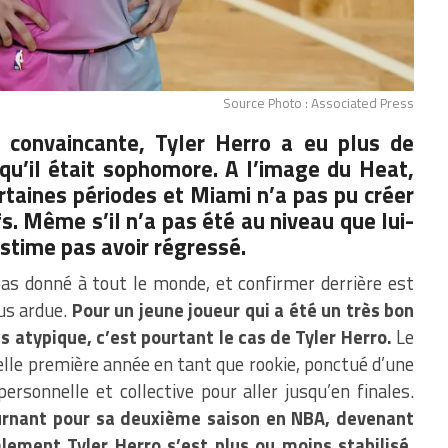
Source Photo : Associated Press
e convaincante, Tyler Herro a eu plus de
rsqu’il était sophomore. A l’image du Heat,
certaines périodes et Miami n’a pas pu créer
s. Même s’il n’a pas été au niveau que lui-
estime pas avoir régressé.
pas donné à tout le monde, et confirmer derrière est
us ardue.
Pour un jeune joueur qui a été un très bon
us atypique, c’est pourtant le cas de Tyler Herro.
Le
elle première année en tant que rookie, ponctué d’une
rsonnelle et collective pour aller jusqu’en finales.
urnant pour sa deuxième saison en NBA, devenant
lement Tyler Herro s’est plus ou moins stabilisé.