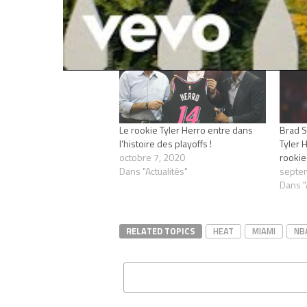
Articles similaires
Le rookie Tyler Herro entre dans
Brad S
l’histoire des playoffs !
Tyler 
octobre 7, 2020
rookie
Dans "Actualités"
septe
Dans "
RELATED TOPICS
HEAT
MIAMI
NB