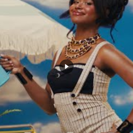
isations, 33 minutes de moyenne par match, 16 points à 43%, 5.1 rebonds et
tion, 23 minutes de moyenne par match, 9.1 points à 32%, 3.3 rebonds et 1.8