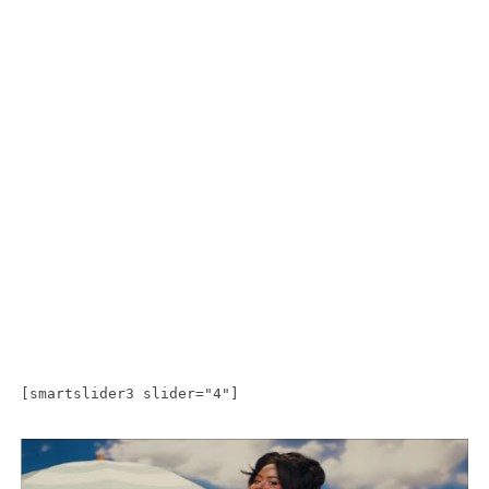
[smartslider3 slider="4"]