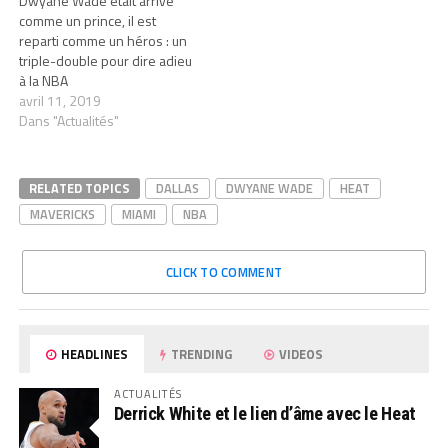
Dwyane Wade était arrivé
comme un prince, il est
reparti comme un héros : un
triple-double pour dire adieu
à la NBA
avril 11, 2019
Dans "Actualités"
RELATED TOPICS
DALLAS
DWYANE WADE
HEAT
MAVERICKS
MIAMI
NBA
CLICK TO COMMENT
HEADLINES
TRENDING
VIDEOS
ACTUALITÉS
Derrick White et le lien d’âme avec le Heat