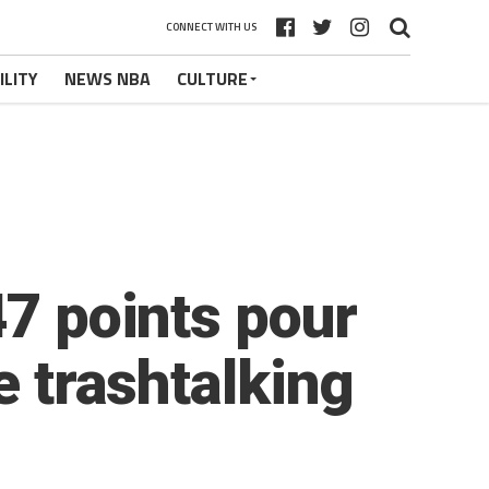
CONNECT WITH US
ILITY
NEWS NBA
CULTURE
47 points pour
e trashtalking