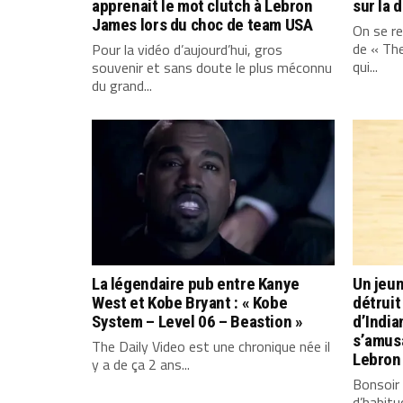
apprenait le mot clutch à Lebron
sur la 
James lors du choc de team USA
On se re
de « The
Pour la vidéo d’aujourd’hui, gros
qui...
souvenir et sans doute le plus méconnu
du grand...
La légendaire pub entre Kanye
Un jeun
West et Kobe Bryant : « Kobe
détruit 
System – Level 06 – Beastion »
d’India
s’amus
The Daily Video est une chronique née il
Lebron
y a de ça 2 ans...
Bonsoir
d’habitu