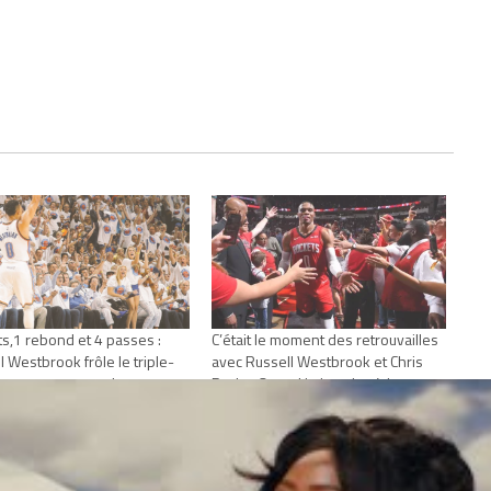
ts,1 rebond et 4 passes :
C’était le moment des retrouvailles
l Westbrook frôle le triple-
avec Russell Westbrook et Chris
 pour son retour !
Paul: « Quand je joue je n’ai pas
e 7, 2017
d’amis »
Actualités"
octobre 29, 2019
Dans "Actualités"