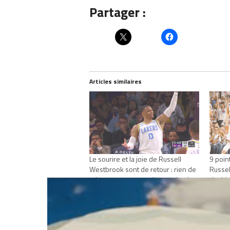
Partager :
Articles similaires
Le sourire et la joie de Russell
9 poin
Westbrook sont de retour : rien de
Russel
tel pour commencer la semaine !
double
octobre 31, 2022
octobr
Dans "Actualités"
Dans "