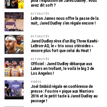
pour l’expulsion de Jared Dudley : vous
avez dit soft ?
ACTUALITÉS
LeBron James nous offre la passe de la
nuit, Jared Dudley s’en régale encore !
ACTUALITÉS
Jared Dudley rêve d’un Big Three Kawhi-
LeBron-AD, le « trio sous stéroides »
encore plus fort que celui du Heat !
ACTUALITÉS
Officiel : Jared Dudley débarque aux
Lakers en trollant, le voilà le big 3 de
Los Angeles !
VIDÉOS
Joel Embiid régale en conférence de
presse : Fou rire + pique aux Warriors
2016 et le petit tacle à Jared Dudley au
passage !