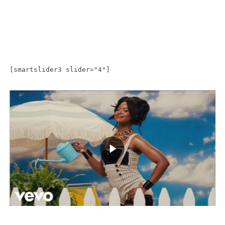
[smartslider3 slider="4"]