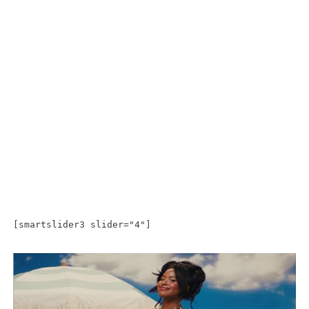
[smartslider3 slider="4"]