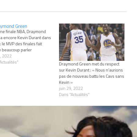
ine finale NBA, Draymond
a encore Kevin Durant dans
 : le MVP des finales fait
 beaucoup parler
, 2022
Actualités"
Draymond Green met du respect
sur Kevin Durant : « Nous n’aurions
pas de nouveau battu les Cavs sans
Kevin »
juin 29, 2022
Dans "Actualités"
S
DRAYMOND GREEN
KEVIN DURANT
NBA
PELICANS