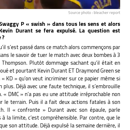
Source photo : bleacher report
 Swaggy P « swish » dans tous les sens et alors
Kevin Durant se fera expulsé. La question est
 ?
’il s’est passé dans ce match alors commençons par
 sans le savoir de tuer le match avec deux bombes à 3
ay Thompson. Plutôt dommage sachant qu’il était en
t joué et pourtant Kevin Durant ET Draymond Green se
n « KD » qu’on veut incriminer sur ce papier même si
plus. Déjà avec une faute technique, il s’embrouille
h. « DMC » n’a pas eu une attitude irréprochable non
r le terrain. Puis il a fait deux actions fatales à son
ch. Il « confronte » Durant avec son épaule, parle
 à la limite, c’est compréhensible. Par contre, que le
ue son attitude. Déjà expulsé la semaine dernière, il