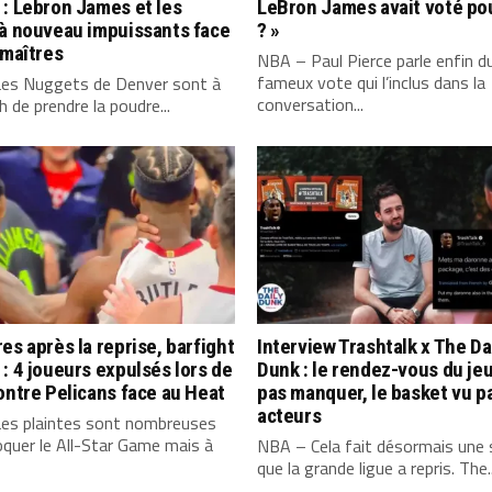
: Lebron James et les
LeBron James avait voté po
 à nouveau impuissants face
? »
 maîtres
NBA – Paul Pierce parle enfin d
fameux vote qui l’inclus dans la
es Nuggets de Denver sont à
conversation...
 de prendre la poudre...
es après la reprise, barfight
Interview Trashtalk x The Da
: 4 joueurs expulsés lors de
Dunk : le rendez-vous du jeu
ontre Pelicans face au Heat
pas manquer, le basket vu p
acteurs
es plaintes sont nombreuses
quer le All-Star Game mais à
NBA – Cela fait désormais une
que la grande ligue a repris. The..