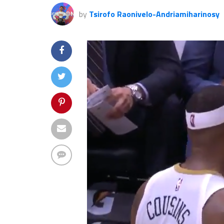
by
Tsirofo Raonivelo-Andriamiharinosy