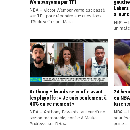
Wembanyama par TF1
gauche 
Lakers
NBA – Victor Wembanyama est passé
à leurs
sur TF1 pour répondre aux questions
d’Audrey Crespo-Mara...
NBA – L
un match
Anthony Edwards se confie avant
24 heur
les playoffs : « Je suis seulement à
en NBA 
40% en ce moment »
la renc
NBA – Anthony Edwards, auteur d’une
NBA – L
saison mémorable, confie à Malika
pour évo
Andrews sur NBA...
peine...