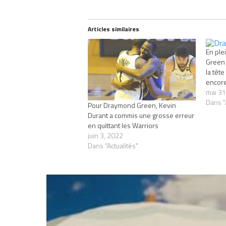
Articles similaires
En ple
Green 
la tête
encore
mai 31
Dans "
Pour Draymond Green, Kevin
Durant a commis une grosse erreur
en quittant les Warriors
juin 3, 2022
Dans "Actualités"
RELATED TOPICS
COUSINS
DEMARCU
STEVE KERR
WARRIORS