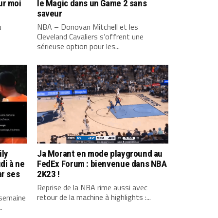
ur moi
le Magic dans un Game 2 sans
saveur
u
NBA – Donovan Mitchell et les
Cleveland Cavaliers s’offrent une
sérieuse option pour les...
ily
Ja Morant en mode playground au
di à ne
FedEx Forum : bienvenue dans NBA
ar ses
2K23 !
Reprise de la NBA rime aussi avec
retour de la machine à highlights :...
 semaine
.