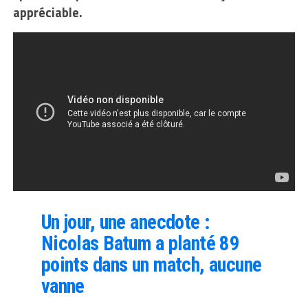
appréciable.
Un jour, une anecdote :
Nicolas Batum a planté 89
points dans un match, aucune
vanne