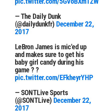
pic.twitter.com/5GVoBXm1ZW
— The Daily Dunk
(@dailydunkfr)
December 22,
2017
LeBron James is mic'ed up
and makes sure to get his
baby girl candy during his
game ? ?
pic.twitter.com/EFkheyrYHP
— SONTLive Sports
(@SONTLive)
December 22,
2017