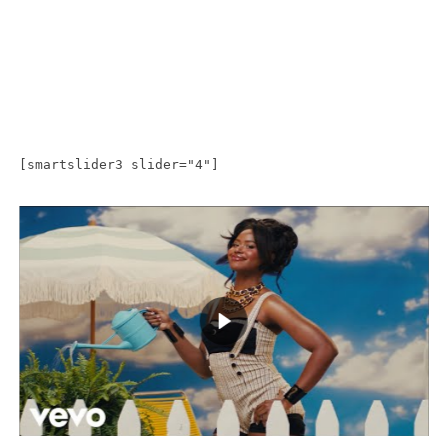
[smartslider3 slider="4"]