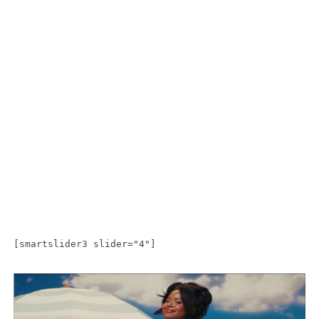
[smartslider3 slider="4"]