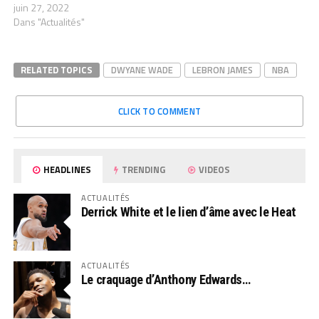
juin 27, 2022
Dans "Actualités"
RELATED TOPICS
DWYANE WADE
LEBRON JAMES
NBA
CLICK TO COMMENT
HEADLINES
TRENDING
VIDEOS
ACTUALITÉS
Derrick White et le lien d’âme avec le Heat
ACTUALITÉS
Le craquage d’Anthony Edwards…