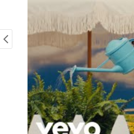
Partager :
Articles similaires
Draymond Green livre ses quatre
Rudy G
vérités sur Rudy Gobert et
pressi
Minnesota
match 
mai 16, 2024
commen
Dans "Actualités"
Ca doit
novem