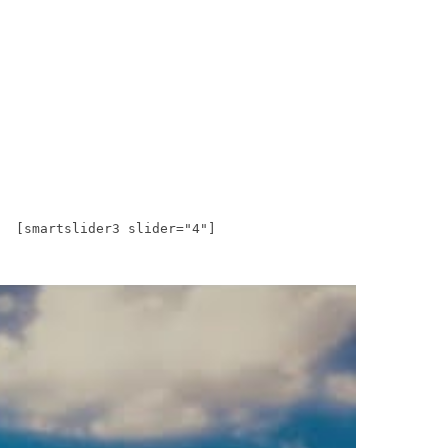
[smartslider3 slider="4"]