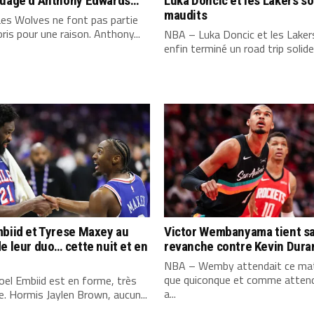
quage d’Anthony Edwards…
Luka Doncic et les Lakers s
maudits
es Wolves ne font pas partie
ris pour une raison. Anthony...
NBA – Luka Doncic et les Laker
enfin terminé un road trip solide,
biid et Tyrese Maxey au
Victor Wembanyama tient s
e leur duo… cette nuit et en
revanche contre Kevin Dura
NBA – Wemby attendait ce mat
que quiconque et comme attend
el Embiid est en forme, très
a...
. Hormis Jaylen Brown, aucun...