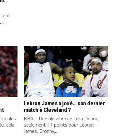
ont
s ont
...
a
Lebron James a joué… son dernier
nt
match à Cleveland ?
ch plus
NBA – Une blessure de Luka Doncic,
u, cela
seulement 11 points pour Lebron
James, Bronny...