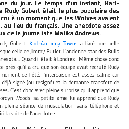
ne du jour. Le temps d’un instant, Karl-
ue
Rudy Gobert
était le plus populaire des
a cru à un moment que les Wolves avaient
… au lieu du français. Une anecdote assez
x de la journaliste
Malika Andrews.
Rudy Gobert,
Karl-Anthony Towns
a livré une belle
sque celle de Jimmy Butler. L’ancienne star des Bulls
innesota… Quand il était à Londres ! Même chose donc
ce près qu’il a cru que son équipe avait recruté Rudy
moment de l’été, l’intersaison est assez calme car
 déjà signé (ou resigné) et la demande transfert de
es. C’est donc avec pleine surprise qu’il apprend que
Jordyn Woods, sa petite amie lui apprend que Rudy
en pleine séance de musculation, sans téléphone et
i la suite de l’anecdote :