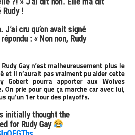
le ?! » J’ai dit non. Elle m’a dit
é Rudy !
 J’ai cru qu’on avait signé
a répondu : « Non non, Rudy
! Rudy Gay n’est malheureusement plus le
sé et il n’aurait pas vraiment pu aider cette
dy Gobert pourra apporter aux Wolves
 On prie pour que ça marche car avec lui,
us qu’un 1er tour des playoffs.
 initially thought the
ed for Rudy Gay
0SInQEGThs