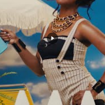
obert met un coup de
La décla du jour : Draymond Green
on à son équipe : « A chaque
envoie de l’amour à Rudy Gobert,
où nous jouons bien, on
c’est vraiment Noël
ce tous à être plus à l’aise.
juillet 8, 2022
 cesser. »
Dans "Actualités"
bre 15, 2022