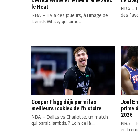
Derrick White et le lien d’âme avec
Le cra
le Heat
NBA – L
des favo
NBA – Il y a des joueurs, à l’image de
Derrick White, qui aime...
Cooper Flagg déjà parmi les
Joel Em
meilleurs rookies de l’histoire
prime d
2026
NBA – Dallas vs Charlotte, un match
qui parait lambda ? Loin de là....
NBA – Jo
en forme