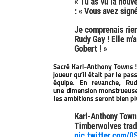
« Tu as vu la nouvel
: « Vous avez sign
Je comprenais rien.
Rudy Gay ! Elle m’
Gobert ! »
Sacré Karl-Anthony Towns 
joueur qu’il était par le pas
équipe. En revanche, Ru
une dimension monstrueuse.
les ambitions seront bien pl
Karl-Anthony Towns
Timberwolves trad
pic.twitter.com/