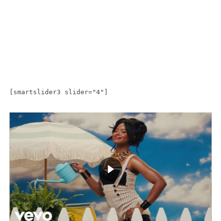
[smartslider3 slider="4"]