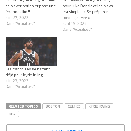
sa player option et pose une
pour Luka Doncic et les Mavs
énorme clim !!
est simple : « Se préparer
juin 27, 2022
pour la guerre »
Dans "Actualités"
avril 19, 2024
Dans "Actualités"
Les franchises se battent
déjà pour Kyrie Irving…
juin 23, 2022
Dans "Actualités"
RELATED TOPICS
BOSTON
CELTICS
KYRIE IRVING
NBA
CLICK TO COMMENT